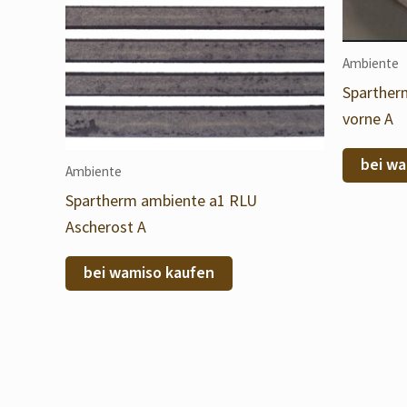
Ambiente
Sparther
vorne A
bei wa
Ambiente
Spartherm ambiente a1 RLU
Ascherost A
bei wamiso kaufen