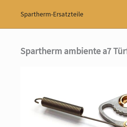
Zum
Inhalt
Spartherm-Ersatzteile
springen
Spartherm ambiente a7 Türf