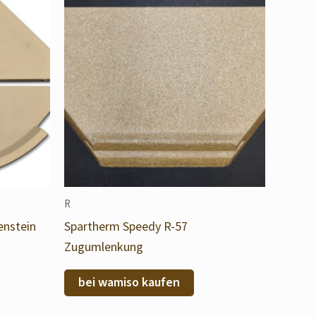
R
enstein
Spartherm Speedy R-57
Zugumlenkung
bei wamiso kaufen