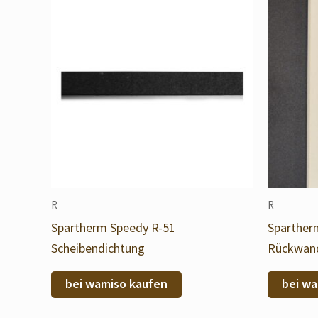
R
R
Spartherm Speedy R-51
Sparther
Scheibendichtung
Rückwand
bei wamiso kaufen
bei wa