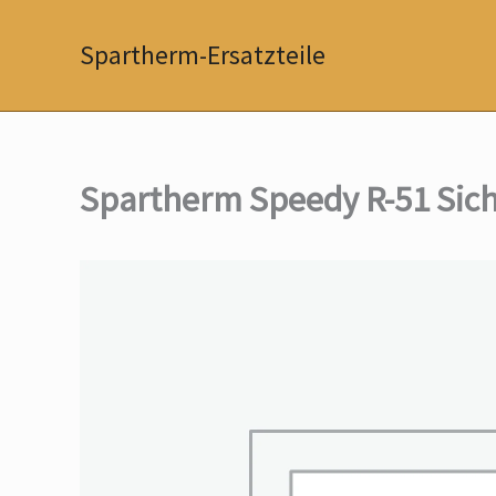
Zum
Inhalt
Spartherm-Ersatzteile
springen
Spartherm Speedy R-51 Sic