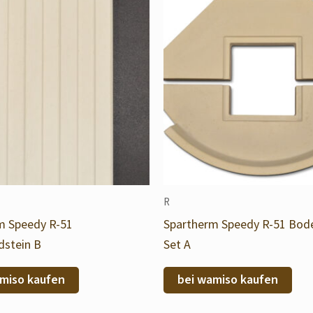
R
m Speedy R-51
Spartherm Speedy R-51 Bod
stein B
Set A
miso kaufen
bei wamiso kaufen