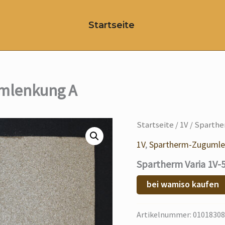
Startseite
umlenkung A
Startseite
/
1V
/ Sparthe
1V
,
Spartherm-Zuguml
Spartherm Varia 1V
bei wamiso kaufen
Artikelnummer:
01018308