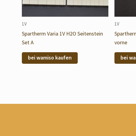
1V
1V
Spartherm Varia 1V H2O Seitenstein
Sparther
Set A
vorne
bei wamiso kaufen
bei wa