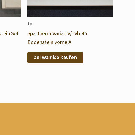
1V
tein Set
Spartherm Varia 1V/1Vh-45
Bodenstein vorne A
bei wamiso kaufen