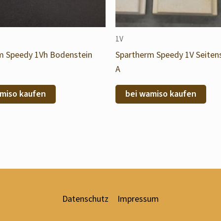
1V
m Speedy 1Vh Bodenstein
Spartherm Speedy 1V Seitens
A
miso kaufen
bei wamiso kaufen
Datenschutz
Impressum