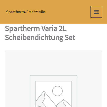
Zum
Inhalt
Spartherm-Ersatzteile
springen
Spartherm Varia 2L
Scheibendichtung Set