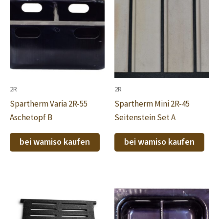
2R
2R
Spartherm Varia 2R-55
Spartherm Mini 2R-45
Aschetopf B
Seitenstein Set A
bei wamiso kaufen
bei wamiso kaufen