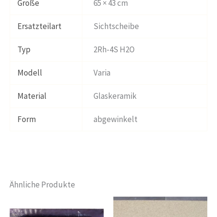
Größe
65 × 43 cm
Ersatzteilart
Sichtscheibe
Typ
2Rh-4S H2O
Modell
Varia
Material
Glaskeramik
Form
abgewinkelt
Ähnliche Produkte