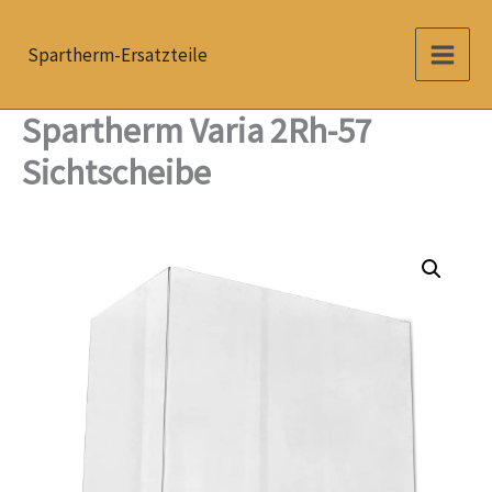
Zum
Inhalt
Spartherm-Ersatzteile
springen
Spartherm Varia 2Rh-57
Sichtscheibe