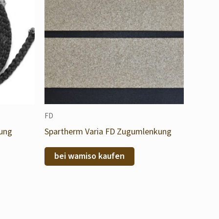
FD
tung
Spartherm Varia FD Zugumlenkung
bei wamiso kaufen