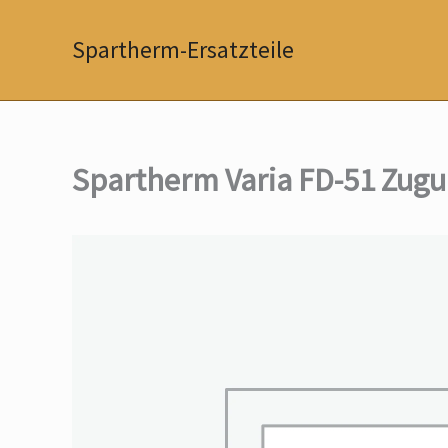
Zum
Inhalt
Spartherm-Ersatzteile
springen
Spartherm Varia FD-51 Zug