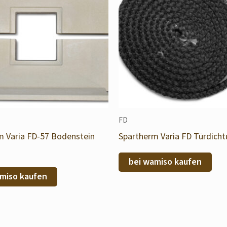
FD
m Varia FD-57 Bodenstein
Spartherm Varia FD Türdich
bei wamiso kaufen
miso kaufen