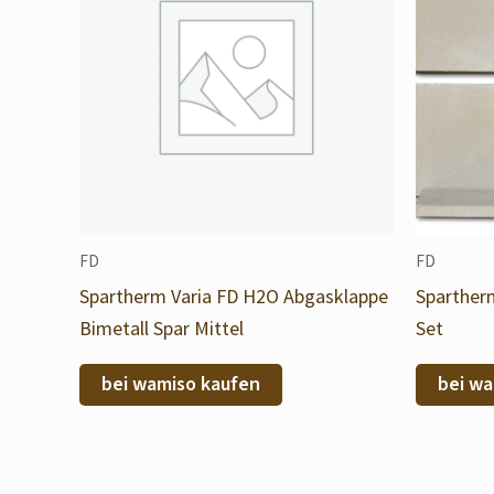
FD
FD
Spartherm Varia FD H2O Abgasklappe
Sparther
Bimetall Spar Mittel
Set
bei wamiso kaufen
bei wa