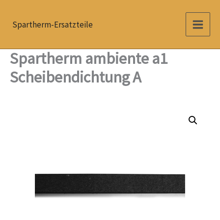
Zum
Inhalt
Spartherm-Ersatzteile
springen
Spartherm ambiente a1
Scheibendichtung A