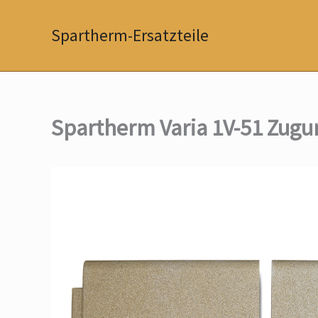
Zum
Inhalt
Spartherm-Ersatzteile
springen
Spartherm Varia 1V-51 Zug