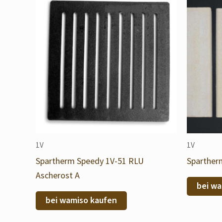
1V
1V
Spartherm Speedy 1V-51 RLU
Spartherm
Ascherost A
bei wa
bei wamiso kaufen