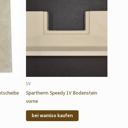
1V
htscheibe
Spartherm Speedy 1V Bodenstein
vorne
bei wamiso kaufen