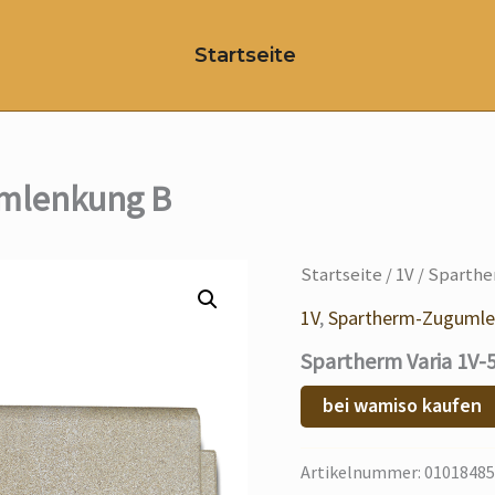
Startseite
umlenkung B
Startseite
/
1V
/ Sparthe
1V
,
Spartherm-Zuguml
Spartherm Varia 1V
bei wamiso kaufen
Artikelnummer:
01018485