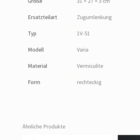
Größe
31 × 27 × 3 cm
Ersatzteilart
Zugumlenkung
Typ
1V-51
Modell
Varia
Material
Vermiculite
Form
rechteckig
Ähnliche Produkte